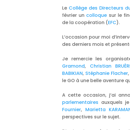
Le
Collège des Directeurs 
février un
colloque
sur le f
de la coopération (
EFC
).
L’occasion pour moi d’interv
des derniers mois et présent
Je remercie les organisat
Gramond
,
Christian BRUÈR
BABIKIAN
,
Stéphanie Flacher
,
le GO à une belle aventure qu
A cette occasion, j’ai ann
parlementaires
auxquels je
Fournier
,
Marietta KARAMAN
perspectives sur le sujet.