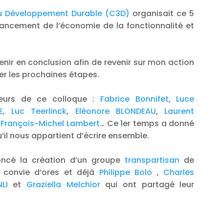
du Développement Durable (C3D)
organisait ce 5
inancement de l’économie de la fonctionnalité et
enir en conclusion afin de revenir sur mon action
er les prochaines étapes.
eurs de ce colloque :
Fabrice Bonnifet
,
Luce
E
,
Luc Teerlinck
,
Eléonore BLONDEAU
,
Laurent
François-Michel Lambert
… Ce 1er temps a donné
’il nous appartient d’écrire ensemble.
oncé la création d’un groupe
transpartisan
de
 convie d’ores et déjà
Philippe Bolo
,
Charles
LI
et
Graziella Melchior
qui ont partagé leur