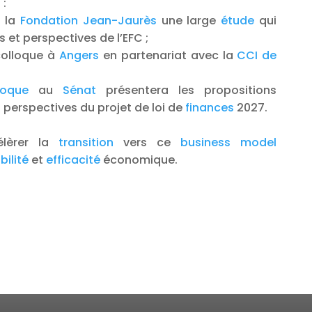
 :
 la
Fondation Jean-Jaurès
une large
étude
qui
 et perspectives de l’EFC ;
 colloque à
Angers
en partenariat avec la
CCI de
loque
au
Sénat
présentera les propositions
 perspectives du projet de loi de
finances
2027.
lèrer la
transition
vers ce
business
model
bilité
et
efficacité
économique.